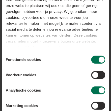
Bent u al geregistreerd? Log dan hier in.
onze website plaatsen wij cookies die geen of geringe
E-mail
gevolgen hebben voor je privacy. Wij gebruiken meer
cookies, bijvoorbeeld om onze website voor jou
relevanter te maken, het mogelijk te maken content via
Wachtwoord
social media te delen en jou relevante advertenties te
kunnen tonen op websites van derden. Deze cookies
verzamelen mogelijk gegevens buiten onze website.
Via de link "Cookie instellingen" onderaan kan je je
Log in
cookie-instellingen personaliseren. Wil je meer weten
Toestemmingsselectie
over onze cookies?
Ga naar de cookiepagina
.
Functionele cookies
Wachtwoord vergeten?
Klik hier
Door te klikken op “Alles accepteren”, geef je
toestemming voor alle cookies en een optimale
Voorkeur cookies
surfervaring.
Hulp nodig?
Analytische cookies
Raadpleeg onze FAQ
Marketing cookies
Vragen over uw factuur?