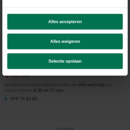
Mail ons
Alles accepteren
Stuur een mail via ons
contactformulier
Alles weigeren
Stel uw vraag via social media
Selectie opslaan
Bel ons
Boordevol energie beantwoorden we
elke werkdag
uw
vragen tussen
8.30 en 17 uur.
078 15 62 62
Disclaimer